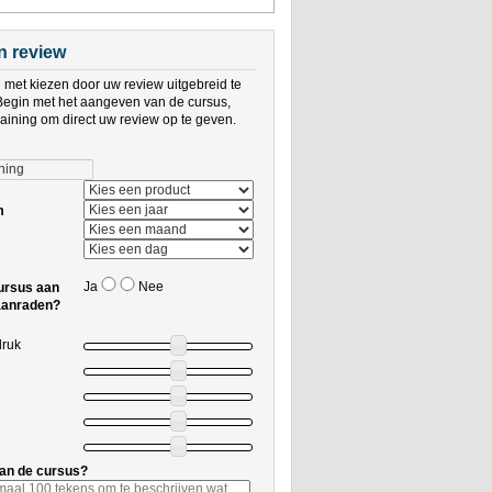
en review
met kiezen door uw review uitgebreid te
Begin met het aangeven van de cursus,
training om direct uw review op te geven.
m
Ja
Nee
ursus aan
aanraden?
druk
an de cursus?