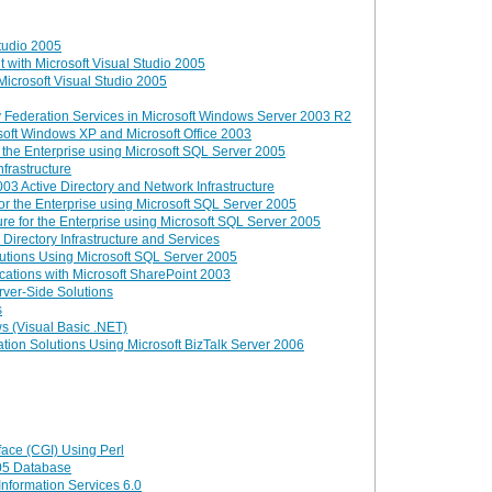
tudio 2005
 with Microsoft Visual Studio 2005
icrosoft Visual Studio 2005
 Federation Services in Microsoft Windows Server 2003 R2
oft Windows XP and Microsoft Office 2003
r the Enterprise using Microsoft SQL Server 2005
frastructure
3 Active Directory and Network Infrastructure
or the Enterprise using Microsoft SQL Server 2005
ure for the Enterprise using Microsoft SQL Server 2005
irectory Infrastructure and Services
lutions Using Microsoft SQL Server 2005
ications with Microsoft SharePoint 2003
ver-Side Solutions
s
s (Visual Basic .NET)
tion Solutions Using Microsoft BizTalk Server 2006
ace (CGI) Using Perl
005 Database
Information Services 6.0