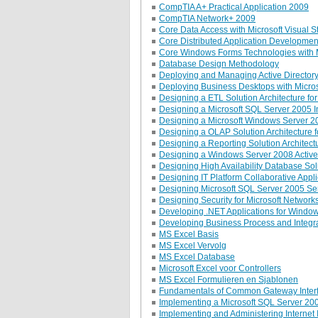
CompTIA A+ Practical Application 2009
CompTIA Network+ 2009
Core Data Access with Microsoft Visual S
Core Distributed Application Development
Core Windows Forms Technologies with M
Database Design Methodology
Deploying and Managing Active Directory
Deploying Business Desktops with Micros
Designing a ETL Solution Architecture fo
Designing a Microsoft SQL Server 2005 In
Designing a Microsoft Windows Server 200
Designing a OLAP Solution Architecture f
Designing a Reporting Solution Architect
Designing a Windows Server 2008 Active D
Designing High Availability Database So
Designing IT Platform Collaborative Appl
Designing Microsoft SQL Server 2005 Ser
Designing Security for Microsoft Network
Developing .NET Applications for Window
Developing Business Process and Integra
MS Excel Basis
MS Excel Vervolg
MS Excel Database
Microsoft Excel voor Controllers
MS Excel Formulieren en Sjablonen
Fundamentals of Common Gateway Interf
Implementing a Microsoft SQL Server 2
Implementing and Administering Internet 