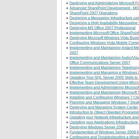
Deploying and Administering Microsoft For
Advanced SharePoint Development - M
SharePoint 2007 Operations
Designing a Messaging Infrastructure us
Designing a High Availability Messaging
Deploying MS Office 2007 Professional
Implementing Microsoft Office SharePoin
Deploying Microsoft Windows Vista Busi
Configuring Windows Vista Mobile Compu
Implementing and Maintaining Instant Me
2007
Implementing and Maintaining Audio/Vis
Office Communications Server 2007
Implementing and Maintaining Telephony
Implementing and Managing a Windows Mo
Updating Your SQL Server 2005 Skills t
Effective Team Development Using Micro
Implementing and Administering Microsof
Implementing and Maintaining Microsoft 
Installing and Configuring Windows 7 Cli
Planning and Managing Windows 7 Desk
Deploying and Managing System Center 
Introduction to Object Oriented Programm
Updating your Network Infrastructure and
Updating your Applications Infrastructur
Deploying Windows Server 2008
Fundamentals of Windows Server 2008 Net
Configuring and Troubleshooting a Windo