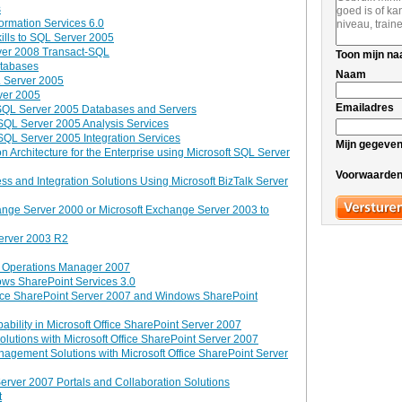
s
formation Services 6.0
lls to SQL Server 2005
rver 2008 Transact-SQL
Toon mijn n
atabases
Naam
L Server 2005
rver 2005
Emailadres
 SQL Server 2005 Databases and Servers
SQL Server 2005 Analysis Services
SQL Server 2005 Integration Services
Mijn gegeve
n Architecture for the Enterprise using Microsoft SQL Server
Voorwaarde
 and Integration Solutions Using Microsoft BizTalk Server
hange Server 2000 or Microsoft Exchange Server 2003 to
Server 2003 R2
er Operations Manager 2007
ows SharePoint Services 3.0
fice SharePoint Server 2007 and Windows SharePoint
ability in Microsoft Office SharePoint Server 2007
utions with Microsoft Office SharePoint Server 2007
gement Solutions with Microsoft Office SharePoint Server
Server 2007 Portals and Collaboration Solutions
t