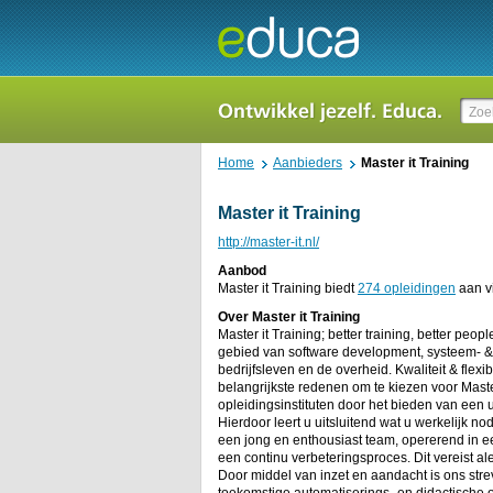
Home
Aanbieders
Master it Training
Master it Training
http://master-it.nl/
Aanbod
Master it Training biedt
274 opleidingen
aan vi
Over Master it Training
Master it Training; better training, better peop
gebied van software development, systeem- &
bedrijfsleven en de overheid. Kwaliteit & flexib
belangrijkste redenen om te kiezen voor Master
opleidingsinstituten door het bieden van een
Hierdoor leert u uitsluitend wat u werkelijk nod
een jong en enthousiast team, opererend in e
een continu verbeteringsproces. Dit vereist a
Door middel van inzet en aandacht is ons stre