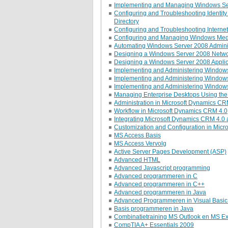
Implementing and Managing Windows Ser
Configuring and Troubleshooting Identit
Directory
Configuring and Troubleshooting Interne
Configuring and Managing Windows Med
Automating Windows Server 2008 Admini
Designing a Windows Server 2008 Networ
Designing a Windows Server 2008 Applica
Implementing and Administering Windows
Implementing and Administering Window
Implementing and Administering Windows
Managing Enterprise Desktops Using the 
Administration in Microsoft Dynamics CR
Workflow in Microsoft Dynamics CRM 4.0
Integrating Microsoft Dynamics CRM 4.0 
Customization and Configuration in Mic
MS Access Basis
MS Access Vervolg
Active Server Pages Development (ASP)
Advanced HTML
Advanced Javascript programming
Advanced programmeren in C
Advanced programmeren in C++
Advanced programmeren in Java
Advanced Programmeren in Visual Basic f
Basis programmeren in Java
Combinatietraining MS Outlook en MS 
CompTIA A+ Essentials 2009