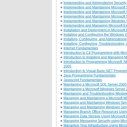
Implementing and Administering Security
Implementing and Maintaining Microsoft
Implementing and Maintaining Microsoft 
Implementing and Maintaining Microsoft
Implementing and Maintaining Windows 
Implementing and Managing Microsoft E
Installation and Deployment in Microsof
Installing and Configuring the Windows 
Installing, Configuring, and Administeri
Installing, Configuring, Troubleshooting
Internet Fundamentals
Introduction to C# Programming with Micr
Introduction to Installing and Managing 
Introduction to Programming Microsoft .N
2005
Introduction to Visual Basic.NET Progra
Java Programming Fundamentals
Javascript Fundamentals
Maintaining a Microsoft SQL Server 200
Maintaining a Microsoft Windows Server
Maintaining and Troubleshooting Windo
Managing and Maintaining a Microsoft 
Managing and Maintaining Windows Serve
Managing and Maintaining Windows Serve
Managing Branch Office Resources Usin
Managing Data Storage Using Microsoft
Managing Messaging Security using Mic
Managing Your Infrastructure Using Micr