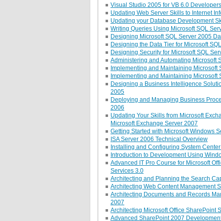
Visual Studio 2005 for VB 6.0 Developer
Updating Web Server Skills to Internet In
Updating your Database Development Ski
Writing Queries Using Microsoft SQL Se
Designing Microsoft SQL Server 2005 D
Designing the Data Tier for Microsoft SQ
Designing Security for Microsoft SQL Se
Administering and Automating Microsoft
Implementing and Maintaining Microsoft 
Implementing and Maintaining Microsoft 
Designing a Business Intelligence Solutio
2005
Deploying and Managing Business Process
2006
Updating Your Skills from Microsoft Exc
Microsoft Exchange Server 2007
Getting Started with Microsoft Windows 
ISA Server 2006 Technical Overview
Installing and Configuring System Cent
Introduction to Development Using Wind
Advanced IT Pro Course for Microsoft Of
Services 3.0
Architecting and Planning the Search Cap
Architecting Web Content Management Sol
Architecting Documents and Records Mana
2007
Architecting Microsoft Office SharePoint 
Advanced SharePoint 2007 Developmen