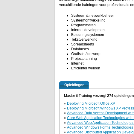
toekomstige automatiserings- en didactische o
verschillende trainingen voor professionals e
Systeem & netwerkbeheer
Systeemontwikkeling
Programmeren
Internet development
Besturingssystemen
Tekstverwerking
Spreadsheets
Databases
Grafisch / ontwerp
Projectplanning
Internet
Efficiënter werken
Opleidingen
Master it Training verzorgt
274 opleidingen
Deploying Microsoft Office XP
Deploying Microsoft Windows XP Profess
Advanced Data Access Development with
Core Web Application Technologies with 
Advanced Web Application Technologies w
Advanced Windows Forms Technologies wi
Advanced Distributed Application Develo