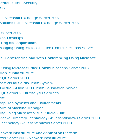
efront Client Security
OSS
ing Microsoft Exchange Server 2007
 Solution using Microsoft Exchange Server 2007
t Server 2007
ness Desktops
ting and Applications
ssaging Using Microsoft Office Communications Server
ual Conferencing and Web Conferencing Using Microsoft
 Using Microsoft Office Communications Server 2007
bile Infrastructure
o SQL Server 2008
soft Visual Studio Team System
t Visual Studio 2008 Team Foundation Server
SQL Server 2008 Analysis Services
ent
top Deployments and Environments
Virtual Machine Manager
ing using Microsoft Visual Studio 2008
 Active Directory Technology Skills to Windows Server 2008
e Technology Skills to Windows Server 2008
work Infrastructure and Application Platform
ws Server 2008 Network Infrastructure