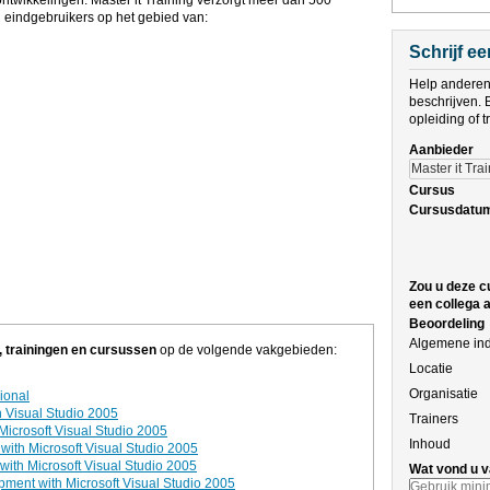
ntwikkelingen. Master it Training verzorgt meer dan 500
n eindgebruikers op het gebied van:
Schrijf e
Help anderen 
beschrijven. 
opleiding of 
Aanbieder
Cursus
Cursusdatu
Zou u deze c
een collega 
Beoordeling
Algemene in
, trainingen en cursussen
op de volgende vakgebieden:
Locatie
Organisatie
ional
 Visual Studio 2005
Trainers
Microsoft Visual Studio 2005
Inhoud
ith Microsoft Visual Studio 2005
th Microsoft Visual Studio 2005
Wat vond u v
pment with Microsoft Visual Studio 2005