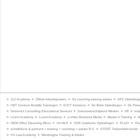
»
»
»
»
112 Academy
2Work Arbeidsjuristen
5d coaching-training-advies
APC Opleiding
»
»
»
»
CBT Centrum Bedrijfs Trainingen
D-ICT Solutions
De Brink Opleidingen
De Priva
»
»
»
»
Getronics Consulting Educational Services
Grensoverschrijdend Werken
IIR
Insi
»
»
»
»
»
Licent Academy
Licent Academy
Lumido Business Media
Master it Training
M
»
»
»
»
»
OEM Office Elearning Menu
On-NLP
OSR Juridische Opleidingen
PLUC!
Plu
»
»
schellekens & partners > training > coaching > advies B.V.
STODT Toekomsttechniek
»
»
VU Law Academy
Westhaghe Training & Advies