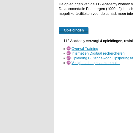
De opledingen van de 112 Academy worden ve
De accomedatie Peelbergen (1000m2) beschik
mogelijke faciliteiten voor de cursist. meer 
Opleidingen
112 Academy verzorgt
4 opleidingen, trai
Overval Training
Internet en Digitaal rechercheren
Opleiding Buitengewoon Opsporings
Veiligheid begint aan de balie