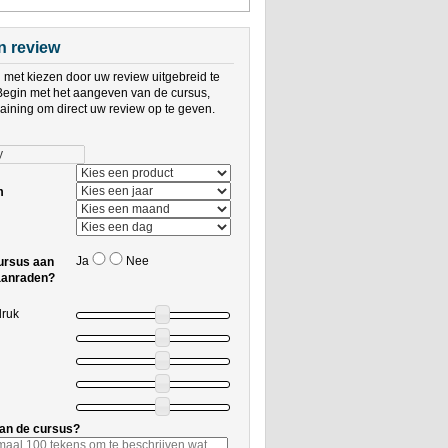
en review
met kiezen door uw review uitgebreid te
Begin met het aangeven van de cursus,
training om direct uw review op te geven.
m
Ja
Nee
ursus aan
aanraden?
druk
an de cursus?