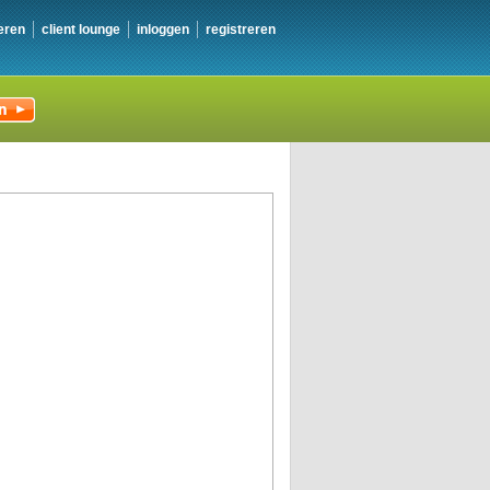
eren
client lounge
inloggen
registreren