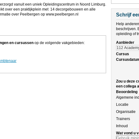
rzorgd vanuit een uniek Opleidingscentrum in Noord Limburg.
t over een praktijkplein met 14 decorgebouwen en alle
informatie over Peelbergen op www.peelbergen.nl
Schrijf e
Help anderen 
beschrijven. 
opleiding of 
Aanbieder
ningen en cursussen
op de volgende vakgebieden:
Cursus
Cursusdatu
ambtenaar
Zou u deze c
een collega 
Beoordeling
Algemene in
Locatie
Organisatie
Trainers
Inhoud
Wat vond u v