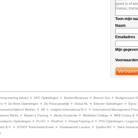
Toon mijn n
Naam
Emailadres
Mijn gegeve
Voorwaarde
»
»
»
»
hing-training-advies
APC Opleidingen
BoekenBusiness
Branch Out
Budgetcoach G
»
»
»
»
»
ns
De Brink Opleidingen
De Privacypraktijk
Debat.NL
Elsevier Opleidingen
Elycio
»
»
»
nsoverschrijdend Werken
IIR
Insights International B.V.
International Management Foru
»
»
»
»
siness Media
Master it Training
Media Academie
Mediation College
MKB Cursus & Tr
»
»
»
»
ridische Opleidingen
PLUC!
PlusPort
PrivateTraining.nl
PVU Opleidingen / Legal tr
»
»
»
»
ies B.V.
STODT Toekomsttechniek
Studiewereld Laudius
Symbol BV
Twice Interacti
s