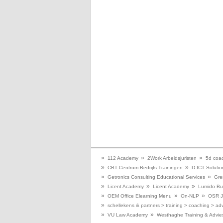
»
»
»
112 Academy
2Work Arbeidsjuristen
5d coac
»
»
CBT Centrum Bedrijfs Trainingen
D-ICT Solutio
»
»
Getronics Consulting Educational Services
Gre
»
»
»
Licent Academy
Licent Academy
Lumido Bu
»
»
»
OEM Office Elearning Menu
On-NLP
OSR Ju
»
schellekens & partners > training > coaching > adv
»
»
VU Law Academy
Westhaghe Training & Advie