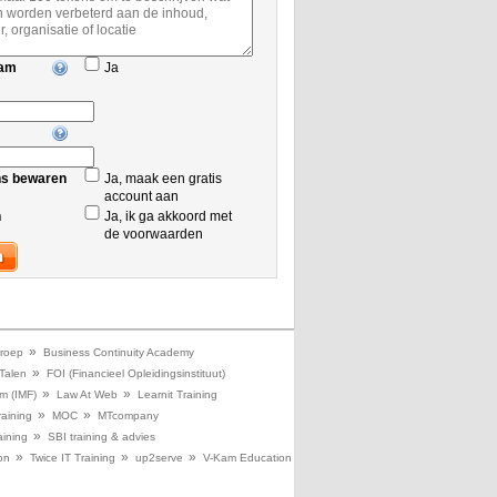
aam
Ja
ns bewaren
Ja, maak een gratis
account aan
n
Ja, ik ga akkoord met
de voorwaarden
»
roep
Business Continuity Academy
»
 Talen
FOI (Financieel Opleidingsinstituut)
»
»
m (IMF)
Law At Web
Learnit Training
»
»
aining
MOC
MTcompany
»
aining
SBI training & advies
»
»
»
on
Twice IT Training
up2serve
V-Kam Education