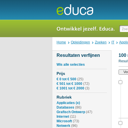
Home
Opleidingen
Zoeken
IT
Appli
Resultaten verfijnen
100 
Result
Wis alle selecties
Prijs
€ 0 tot € 500
(25)
€ 501 tot € 1000
(72)
€ 1001 tot € 2000
(3)
Rubriek
Applicaties
(x)
Databases
(86)
Grafisch Ontwerp
(47)
Internet
(11)
Microsoft
(73)
Netwerk
(96)