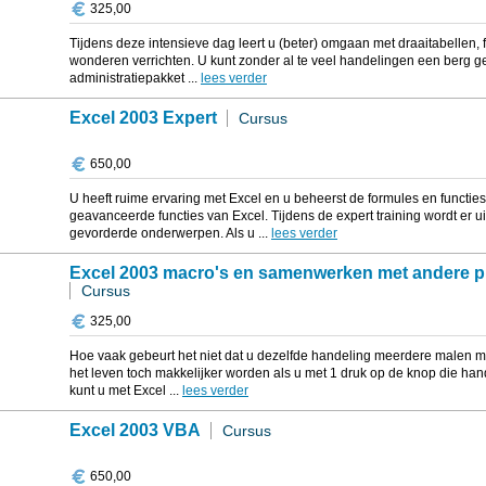
325,00
Tijdens deze intensieve dag leert u (beter) omgaan met draaitabellen, f
wonderen verrichten. U kunt zonder al te veel handelingen een berg g
administratiepakket ...
lees verder
Excel 2003 Expert
Cursus
650,00
U heeft ruime ervaring met Excel en u beheerst de formules en functies
geavanceerde functies van Excel. Tijdens de expert training wordt er
gevorderde onderwerpen. Als u ...
lees verder
Excel 2003 macro's en samenwerken met andere 
Cursus
325,00
Hoe vaak gebeurt het niet dat u dezelfde handeling meerdere malen mo
het leven toch makkelijker worden als u met 1 druk op de knop die ha
kunt u met Excel ...
lees verder
Excel 2003 VBA
Cursus
650,00