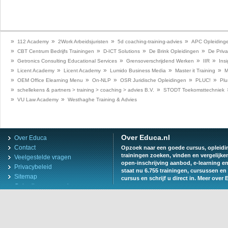
»
»
»
»
112 Academy
2Work Arbeidsjuristen
5d coaching-training-advies
APC Opleiding
»
»
»
»
CBT Centrum Bedrijfs Trainingen
D-ICT Solutions
De Brink Opleidingen
De Priva
»
»
»
»
Getronics Consulting Educational Services
Grensoverschrijdend Werken
IIR
Insi
»
»
»
»
»
Licent Academy
Licent Academy
Lumido Business Media
Master it Training
M
»
»
»
»
»
OEM Office Elearning Menu
On-NLP
OSR Juridische Opleidingen
PLUC!
Plu
»
»
schellekens & partners > training > coaching > advies B.V.
STODT Toekomsttechniek
»
»
VU Law Academy
Westhaghe Training & Advies
Over Educa.nl
Over Educa
Contact
Opzoek naar een goede cursus, opleiding
trainingen zoeken, vinden en vergelijke
Veelgestelde vragen
open-inschrijving aanbod, e-learning e
Privacybeleid
staat nu 6.755 trainingen, cursussen en 
Sitemap
cursus en schrijf u direct in.
Meer over 
Gebruiksvoorwaarden