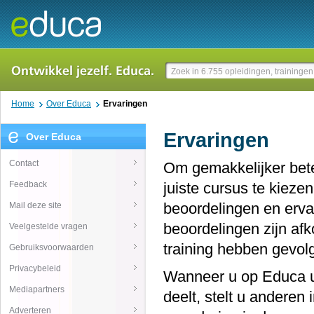
Home
Over Educa
Ervaringen
Ervaringen
Over Educa
Contact
Om gemakkelijker bet
Feedback
juiste cursus te kieze
beoordelingen en erva
Mail deze site
beoordelingen zijn af
Veelgestelde vragen
training hebben gevol
Gebruiksvoorwaarden
Privacybeleid
Wanneer u op Educa uw
Mediapartners
deelt, stelt u andere
Adverteren