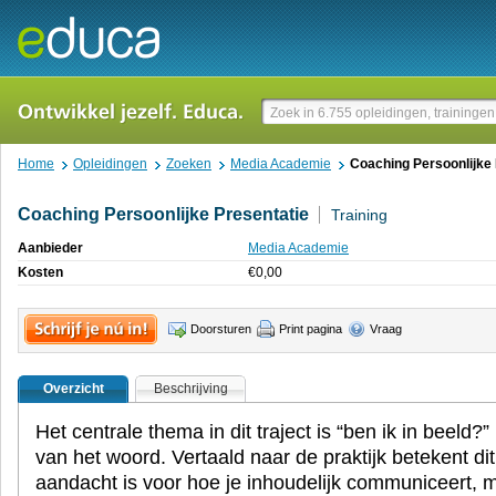
Home
Opleidingen
Zoeken
Media Academie
Coaching Persoonlijke 
Coaching Persoonlijke Presentatie
Training
Aanbieder
Media Academie
Kosten
€
0,00
Doorsturen
Print pagina
Vraag
Overzicht
Beschrijving
Het centrale thema in dit traject is “ben ik in beeld?”
van het woord. Vertaald naar de praktijk betekent dit 
aandacht is voor hoe je inhoudelijk communiceert, 