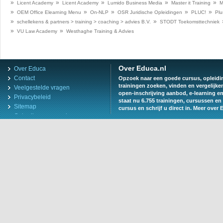
»
»
»
»
»
Licent Academy
Licent Academy
Lumido Business Media
Master it Training
M
»
»
»
»
»
OEM Office Elearning Menu
On-NLP
OSR Juridische Opleidingen
PLUC!
Plu
»
»
schellekens & partners > training > coaching > advies B.V.
STODT Toekomsttechniek
»
»
VU Law Academy
Westhaghe Training & Advies
Over Educa.nl
Over Educa
Contact
Opzoek naar een goede cursus, opleiding
trainingen zoeken, vinden en vergelijke
Veelgestelde vragen
open-inschrijving aanbod, e-learning e
Privacybeleid
staat nu 6.755 trainingen, cursussen en 
Sitemap
cursus en schrijf u direct in.
Meer over 
Gebruiksvoorwaarden