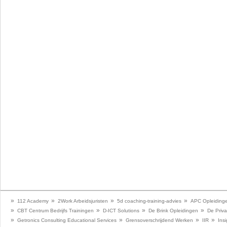
»
»
»
»
112 Academy
2Work Arbeidsjuristen
5d coaching-training-advies
APC Opleiding
»
»
»
»
CBT Centrum Bedrijfs Trainingen
D-ICT Solutions
De Brink Opleidingen
De Priva
»
»
»
»
Getronics Consulting Educational Services
Grensoverschrijdend Werken
IIR
Insi