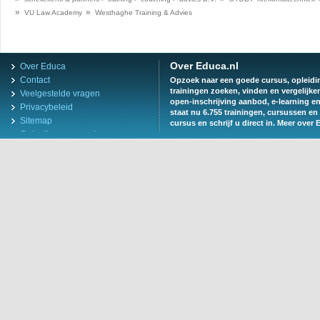
»
»
VU Law Academy
Westhaghe Training & Advies
Over Educa.nl
Over Educa
Contact
Opzoek naar een goede cursus, opleiding
trainingen zoeken, vinden en vergelijke
Veelgestelde vragen
open-inschrijving aanbod, e-learning e
Privacybeleid
staat nu 6.755 trainingen, cursussen en 
Sitemap
cursus en schrijf u direct in.
Meer over 
Gebruiksvoorwaarden