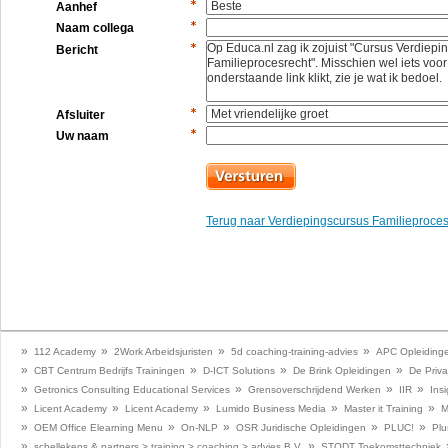
Aanhef
Naam collega
Bericht
Afsluiter
Uw naam
Terug naar Verdiepingscursus Familieproces
»
»
»
»
112 Academy
2Work Arbeidsjuristen
5d coaching-training-advies
APC Opleiding
»
»
»
»
CBT Centrum Bedrijfs Trainingen
D-ICT Solutions
De Brink Opleidingen
De Priva
»
»
»
»
Getronics Consulting Educational Services
Grensoverschrijdend Werken
IIR
Insi
»
»
»
»
»
Licent Academy
Licent Academy
Lumido Business Media
Master it Training
M
»
»
»
»
»
OEM Office Elearning Menu
On-NLP
OSR Juridische Opleidingen
PLUC!
Plu
»
»
schellekens & partners > training > coaching > advies B.V.
STODT Toekomsttechniek