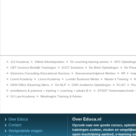
»
»
»
»
112 Academy
2Work Arbeidsjuristen
5d coaching-training-advies
APC Opleiding
»
»
»
»
CBT Centrum Bedrijfs Trainingen
D-ICT Solutions
De Brink Opleidingen
De Priva
»
»
»
»
Getronics Consulting Educational Services
Grensoverschrijdend Werken
IIR
Insi
»
»
»
»
»
Licent Academy
Licent Academy
Lumido Business Media
Master it Training
M
»
»
»
»
»
OEM Office Elearning Menu
On-NLP
OSR Juridische Opleidingen
PLUC!
Plu
»
»
schellekens & partners > training > coaching > advies B.V.
STODT Toekomsttechniek
»
»
VU Law Academy
Westhaghe Training & Advies
Over Educa.nl
Over Educa
Contact
Opzoek naar een goede cursus, opleiding
trainingen zoeken, vinden en vergelijke
Veelgestelde vragen
open-inschrijving aanbod, e-learning e