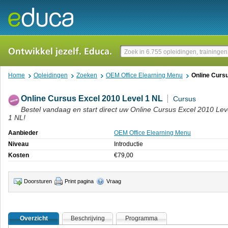
Home
Opleidingen
Zoeken
OEM Office Elearning Menu
Online Cursu
Online Cursus Excel 2010 Level 1 NL
Cursus
Bestel vandaag en start direct uw Online Cursus Excel 2010 Lev
1 NL!
Aanbieder
OEM Office Elearning Menu
Niveau
Introductie
Kosten
€
79,00
Doorsturen
Print pagina
Vraag
Overzicht
Beschrijving
Programma