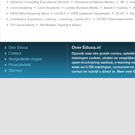
»
»
»
»
Getronics Consulting Educational Services
Grensoverschrijdend Werken
IIR
Insi
»
»
»
»
»
Licent Academy
Licent Academy
Lumido Business Media
Master it Training
M
»
»
»
»
»
OEM Office Elearning Menu
On-NLP
OSR Juridische Opleidingen
PLUC!
Plu
»
»
schellekens & partners > training > coaching > advies B.V.
STODT Toekomsttechniek
»
»
VU Law Academy
Westhaghe Training & Advies
Over Educa.nl
Over Educa
Contact
Opzoek naar een goede cursus, opleiding
trainingen zoeken, vinden en vergelijke
Veelgestelde vragen
open-inschrijving aanbod, e-learning e
Privacybeleid
staat nu 6.755 trainingen, cursussen en 
Sitemap
cursus en schrijf u direct in.
Meer over 
Gebruiksvoorwaarden