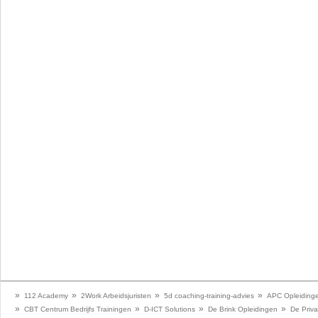
»
»
»
»
112 Academy
2Work Arbeidsjuristen
5d coaching-training-advies
APC Opleiding
»
»
»
»
CBT Centrum Bedrijfs Trainingen
D-ICT Solutions
De Brink Opleidingen
De Priva