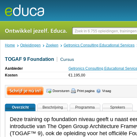
Home
Opleidingen
Zoeken
Getronics Consulting Educational Services
TOGAF 9 Foundation
Cursus
Aanbieder
Getronics Consulting Educational Servic
Kosten
€
1.195,00
Doorsturen
Print pagina
Vraag
Overzicht
Beschrijving
Programma
Sprekers
Deze training op foundation niveau geeft u naast e
introductie van The Open Group Architecture Frame
(TOGAF™ 9), ook de opleiding voor het officiële F